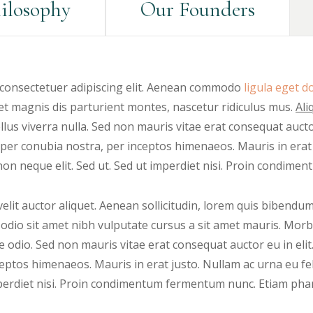
ilosophy
Our Founders
 consectetuer adipiscing elit. Aenean commodo
ligula eget do
 magnis dis parturient montes, nascetur ridiculus mus.
Ali
lus viverra nulla. Sed non mauris vitae erat consequat auctor 
 per conubia nostra, per inceptos himenaeos. Mauris in erat 
on neque elit. Sed ut. Sed ut imperdiet nisi. Proin condime
lit auctor aliquet. Aenean sollicitudin, lorem quis bibendum
ed odio sit amet nibh vulputate cursus a sit amet mauris. Mo
e odio. Sed non mauris vitae erat consequat auctor eu in elit.
eptos himenaeos. Mauris in erat justo. Nullam ac urna eu f
mperdiet nisi. Proin condimentum fermentum nunc. Etiam phar