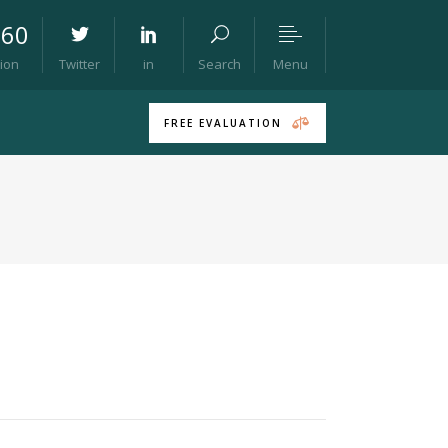
760
Menu
tion
Twitter
in
Search
FREE EVALUATION