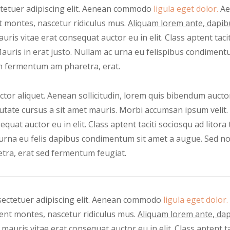
ctetuer adipiscing elit. Aenean commodo
ligula eget dolor.
Ae
t montes, nascetur ridiculus mus.
Aliquam lorem ante, dapibus 
uris vitae erat consequat auctor eu in elit. Class aptent tac
auris in erat justo. Nullam ac urna eu felispibus condiment
um fermentum am pharetra, erat.
tor aliquet. Aenean sollicitudin, lorem quis bibendum auctor
lputate cursus a sit amet mauris. Morbi accumsan ipsum velit.
quat auctor eu in elit. Class aptent taciti sociosqu ad litor
urna eu felis dapibus condimentum sit amet a augue. Sed non 
ra, erat sed fermentum feugiat.
sectetuer adipiscing elit. Aenean commodo
ligula eget dolor.
ent montes, nascetur ridiculus mus.
Aliquam lorem ante, dapib
 mauris vitae erat consequat auctor eu in elit. Class aptent t