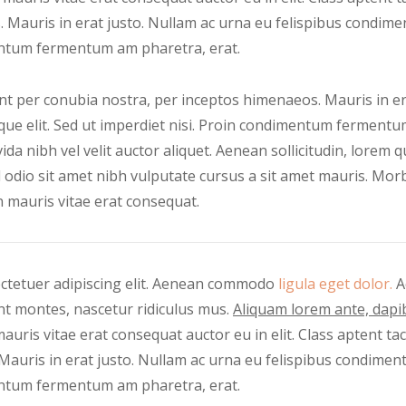
 Mauris in erat justo. Nullam ac urna eu felispibus condime
mentum fermentum am pharetra, erat.
uent per conubia nostra, per inceptos himenaeos. Mauris in er
e elit. Sed ut imperdiet nisi. Proin condimentum fermentum
 nibh vel velit auctor aliquet. Aenean sollicitudin, lorem q
ed odio sit amet nibh vulputate cursus a sit amet mauris. Mor
n mauris vitae erat consequat.
ectetuer adipiscing elit. Aenean commodo
ligula eget dolor.
A
nt montes, nascetur ridiculus mus.
Aliquam lorem ante, dapibu
auris vitae erat consequat auctor eu in elit. Class aptent ta
Mauris in erat justo. Nullam ac urna eu felispibus condiment
mentum fermentum am pharetra, erat.