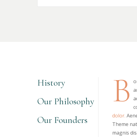
B
History
o
a
a
Our Philosophy
c
dolor.
Aene
Our Founders
Theme nat
magnis dis