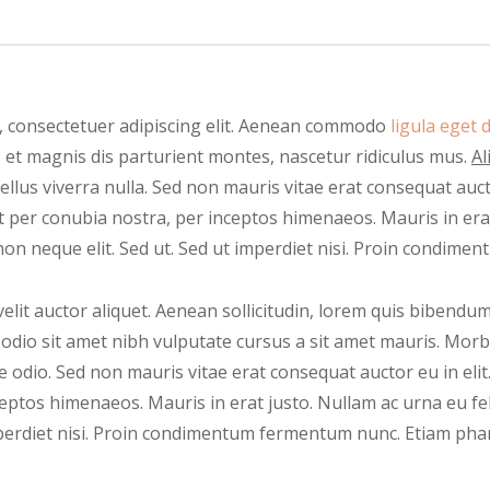
, consectetuer adipiscing elit. Aenean commodo
ligula eget d
t magnis dis parturient montes, nascetur ridiculus mus.
Al
llus viverra nulla. Sed non mauris vitae erat consequat auctor
t per conubia nostra, per inceptos himenaeos. Mauris in erat
on neque elit. Sed ut. Sed ut imperdiet nisi. Proin condime
lit auctor aliquet. Aenean sollicitudin, lorem quis bibendum
ed odio sit amet nibh vulputate cursus a sit amet mauris. Mo
e odio. Sed non mauris vitae erat consequat auctor eu in elit.
eptos himenaeos. Mauris in erat justo. Nullam ac urna eu f
mperdiet nisi. Proin condimentum fermentum nunc. Etiam phar