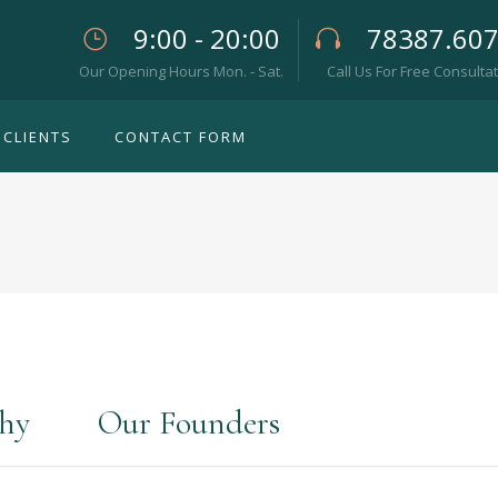
9:00 - 20:00
78387.60
Our Opening Hours Mon. - Sat.
Call Us For Free Consulta
CLIENTS
CONTACT FORM
phy
Our Founders