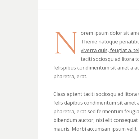
N
orem ipsum dolor sit ame
Theme natoque penatibus
viverra quis, feugiat a, tel
taciti sociosqu ad litora
felispibus condimentum sit amet a a
pharetra, erat.
Class aptent taciti sociosqu ad litor
felis dapibus condimentum sit amet 
pharetra, erat sed fermentum feugiat.
bibendum auctor, nisi elit consequat 
mauris. Morbi accumsan ipsum velit. 